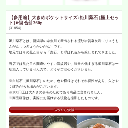
【多用途】大きめポケットサイズ♪姫川薬石 [極上セッ
ト] 6個 合計360g
(31854)
姫川薬石とは、新潟県の糸魚川で産出される流紋岩質凝灰岩（りゅうも
んがんしつぎょうかいがん）です。
地元ではその見た目から「虎石」と呼ばれ昔から親しまれてきました。
当店では見た目の間違いやすい流紋岩や、線量の低すぎる姫川薬石は一
切混入していませんので、どうぞご安心くださいませ。
※自然石（姫川薬石）のため、色や模様はそれぞれ個性があり、欠けや
くぼみがある場合がございます。
※100円玉は大きさの参考のためであり商品に含まれません。
※商品画像は、実際にお届けする現物を撮影したものです。