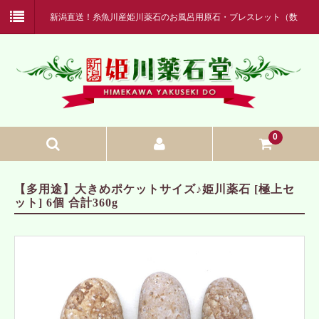
新潟直送！糸魚川産姫川薬石のお風呂用原石・ブレスレット（数
珠・念珠）が卸売り価格の格安通販（通信販売）
0
ホーム
【多用途】大きめポケットサイズ♪姫川薬石 [極上セ
ット] 6個 合計360g
姫川薬石とは
ご使用方法
偽物の見分け方
配送・決済方法