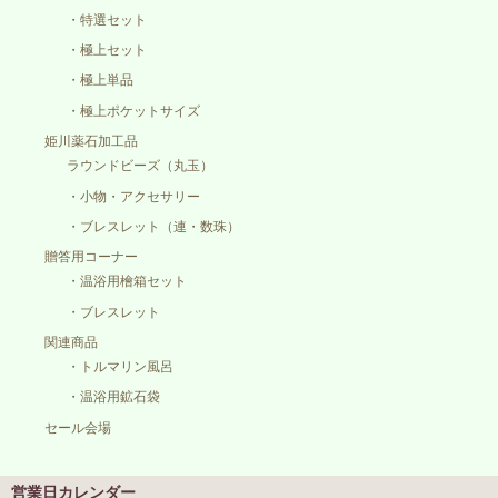
・特選セット
・極上セット
・極上単品
・極上ポケットサイズ
姫川薬石加工品
ラウンドビーズ（丸玉）
・小物・アクセサリー
・ブレスレット（連・数珠）
贈答用コーナー
・温浴用檜箱セット
・ブレスレット
関連商品
・トルマリン風呂
・温浴用鉱石袋
セール会場
営業日カレンダー